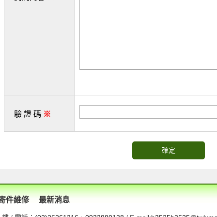
驗 證 碼
※
確定
寄件維修
最新消息