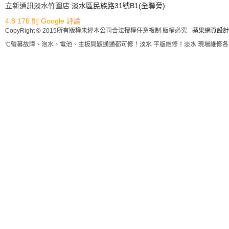
立新通訊淡水竹圍店:
淡水區民族路31號B1(全聯旁)
4.8
176 則 Google 評論
CopyRight © 2015所有版權未經本公司合法授權任意複制 版權必究
蘋果網頁設計
、HTC螢幕故障、泡水、電池、主板問題通通都可修！淡水 平版維修！淡水 現場維修各大廠