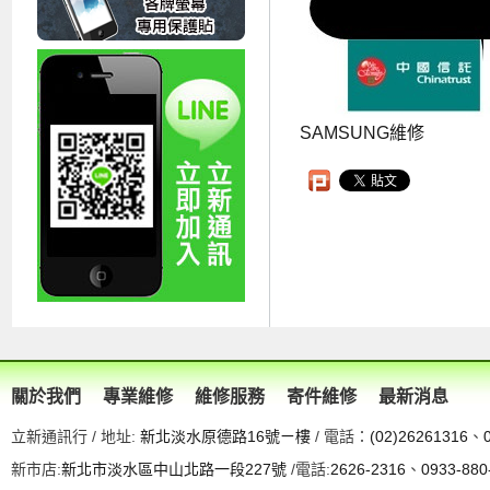
SAMSUNG維修
關於我們
專業維修
維修服務
寄件維修
最新消息
立新通訊行 / 地址:
新北淡水原德路16號ㄧ樓
/ 電話：
(02)26261316
、
新市店:
新北市淡水區中山北路一段227號
/電話:
2626-2316
、
0933-880